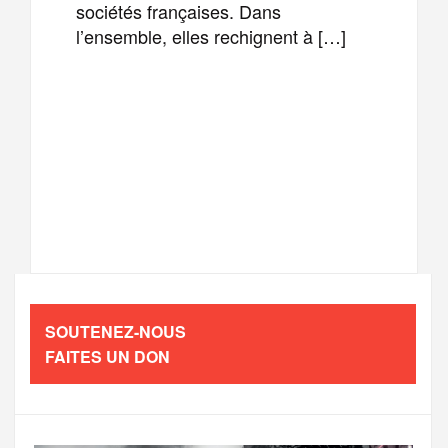
sociétés françaises. Dans
l’ensemble, elles rechignent à […]
F
T
E
M
a
w
m
e
T
P
c
i
a
s
e
a
e
t
i
s
l
r
b
t
l
a
SOUTENEZ-NOUS
e
t
FAITES UN DON
o
e
g
g
a
o
r
e