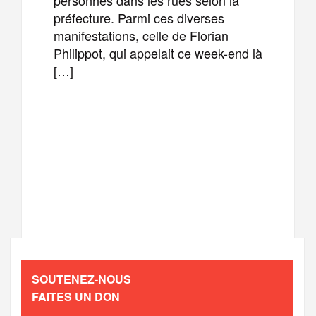
préfecture. Parmi ces diverses
manifestations, celle de Florian
Philippot, qui appelait ce week-end là
[…]
F
T
E
M
a
w
m
e
T
P
c
i
a
s
e
a
e
t
i
s
l
r
b
t
l
a
SOUTENEZ-NOUS
e
t
FAITES UN DON
o
e
g