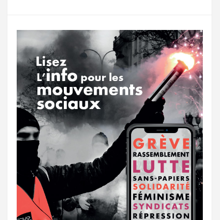
g
a
o
r
e
r
g
k
a
e
m
r