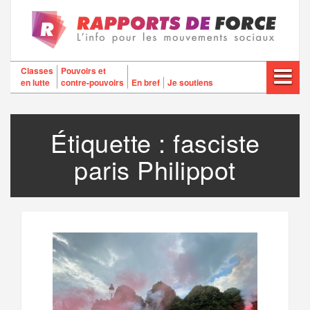
Aller
au
contenu
Classes
Pouvoirs et
en lutte
contre-pouvoirs
En bref
Je soutiens
Étiquette :
fasciste
paris Philippot