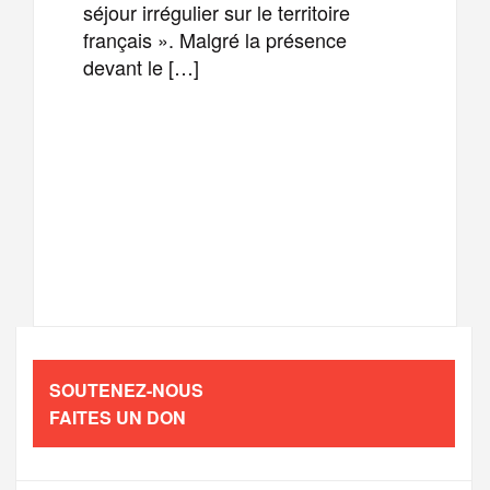
séjour irrégulier sur le territoire
français ». Malgré la présence
devant le […]
F
T
E
M
a
w
m
e
T
P
c
i
a
s
e
a
e
t
i
s
l
r
b
t
l
a
SOUTENEZ-NOUS
e
t
FAITES UN DON
o
e
g
g
a