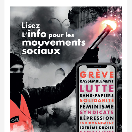
o
r
e
r
g
k
a
e
m
r