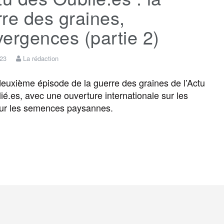
re des graines,
ergences (partie 2)
023
La rédaction
 deuxième épisode de la guerre des graines de l’Actu
ié.es, avec une ouverture internationale sur les
pour les semences paysannes.
F
T
E
M
T
P
a
w
m
e
e
a
c
i
a
s
l
r
e
t
i
s
e
t