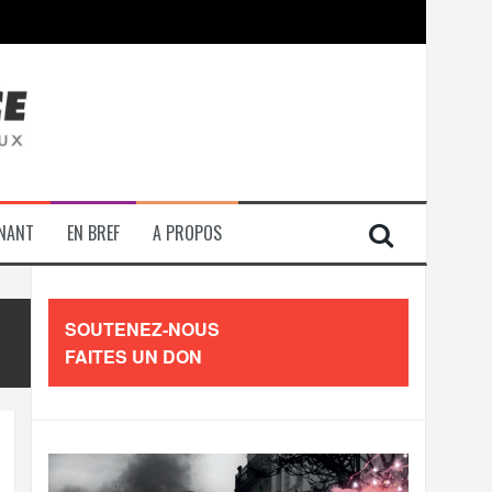
contre les travailleurs »
ENANT
EN BREF
A PROPOS
SOUTENEZ-NOUS
FAITES UN DON