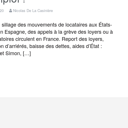
b
t
l
a
g
a
020
Nicolas De La Casinière
o
e
g
r
g
sillage des mouvements de locataires aux États-
en Espagne, des appels à la grève des loyers ou à
toires circulent en France. Report des loyers,
o
r
e
a
e
n d’arriérés, baisse des dettes, aides d’État :
 et Simon, […]
k
m
r
F
T
E
M
T
P
a
w
m
e
e
a
c
i
a
s
l
r
e
t
i
s
e
t