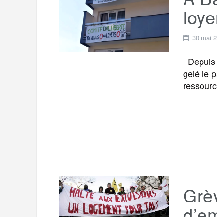
t
e
loye
r
a
a
g
30 mai 
m
e
Depuis a
r
gelé le 
ressourc
Grè
d’em