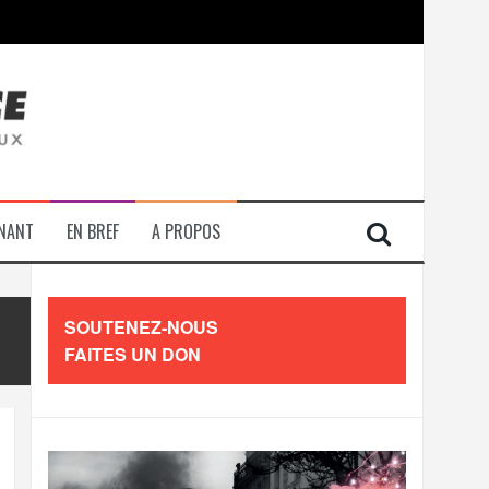
contre les travailleurs »
ENANT
EN BREF
A PROPOS
SOUTENEZ-NOUS
FAITES UN DON