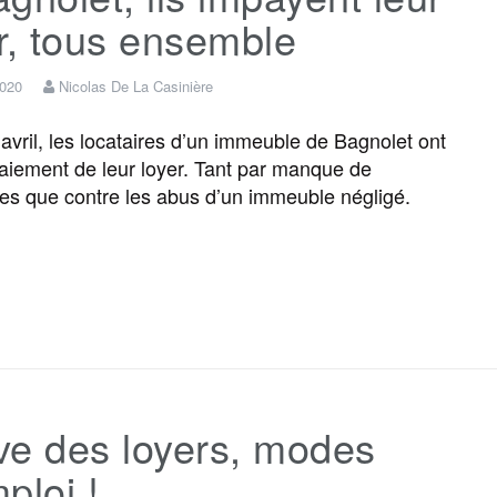
r, tous ensemble
2020
Nicolas De La Casinière
vril, les locataires d’un immeuble de Bagnolet ont
paiement de leur loyer. Tant par manque de
es que contre les abus d’un immeuble négligé.
F
T
E
M
T
P
a
w
m
e
e
a
c
i
a
s
l
r
ve des loyers, modes
e
t
i
s
e
t
ploi !