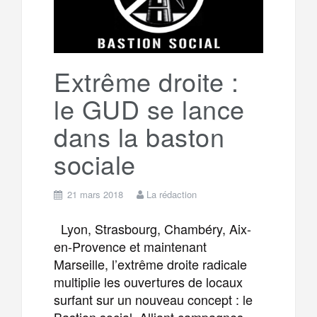
o
r
e
r
g
k
a
e
Extrême droite :
le GUD se lance
m
r
dans la baston
sociale
21 mars 2018
La rédaction
Lyon, Strasbourg, Chambéry, Aix-
en-Provence et maintenant
Marseille, l’extrême droite radicale
multiplie les ouvertures de locaux
surfant sur un nouveau concept : le