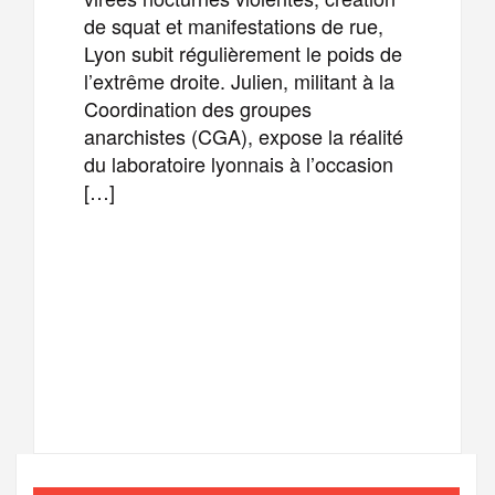
de squat et manifestations de rue,
Lyon subit régulièrement le poids de
l’extrême droite. Julien, militant à la
Coordination des groupes
anarchistes (CGA), expose la réalité
du laboratoire lyonnais à l’occasion
[…]
F
T
E
M
a
w
m
e
T
P
c
i
a
s
e
a
e
t
i
s
l
r