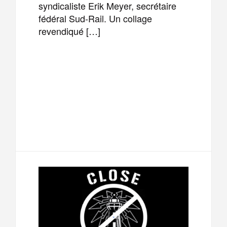
syndicaliste Erik Meyer, secrétaire
fédéral Sud-Rail. Un collage
revendiqué […]
F
T
E
M
a
w
m
e
T
P
c
i
a
s
e
a
e
t
i
s
l
r
b
t
l
a
e
t
o
e
g
g
a