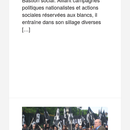
Bastion social. Alliant campagnes
politiques nationalistes et actions
sociales réservées aux blancs, il
entraîne dans son sillage diverses
[…]
F
T
E
M
a
w
m
e
T
P
c
i
a
s
e
a
e
t
i
s
l
r
b
t
l
a
e
t
o
e
g