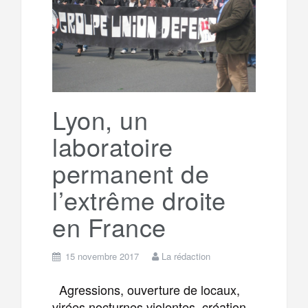
g
a
o
r
e
r
g
k
a
e
Lyon, un
m
r
laboratoire
permanent de
l’extrême droite
en France
15 novembre 2017
La rédaction
Agressions, ouverture de locaux,
virées nocturnes violentes, création