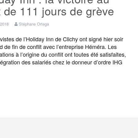
 de 111 jours de grève
 2018
Stéphane Ortega
istes de l’Holiday Inn de Clichy ont signé hier soir
d de fin de conflit avec l’entreprise Héméra. Les
tions à l’origine du conflit ont toutes été satisfaites,
ntégration des salariés chez le donneur d’ordre IHG
F
T
E
M
T
P
a
w
m
e
e
a
c
i
a
s
l
r