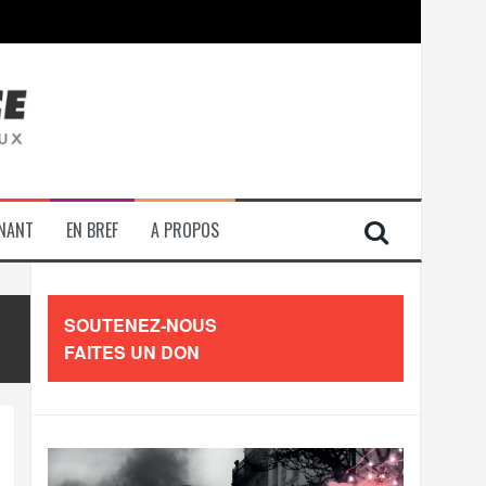
contre les travailleurs »
ENANT
EN BREF
A PROPOS
SOUTENEZ-NOUS
FAITES UN DON