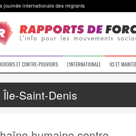
 alliance inédite » avec les associations d’usagers ?
e – L’Actu des Oublié.es
ale contre « l’une des plus grandes attaques jamais menées 
: pourquoi ça peut marcher
 le médico-social
OUVOIRS ET CONTRE-POUVOIRS
L’INTERNATIONALE
ICI ET MAINT
:
Île-Saint-Denis
chaîne humaine contre