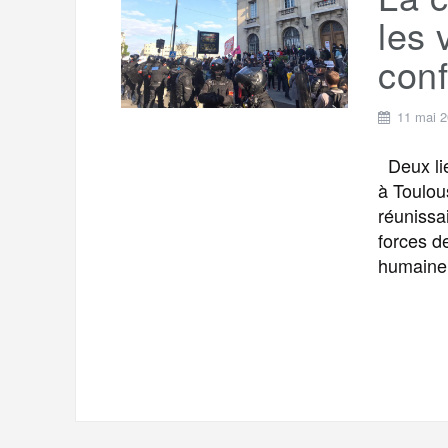
t
e
les 
r
a
a
conf
g
m
e
11 mai 
r
Deux lie
à Toulou
réunissa
forces de
humaine