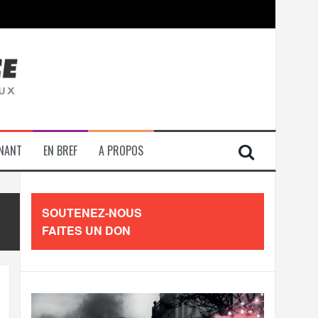
contre les travailleurs »
ENANT
EN BREF
A PROPOS
SOUTENEZ-NOUS
FAITES UN DON