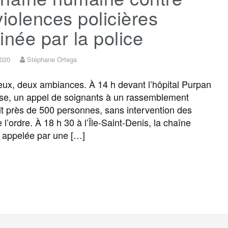
violences policières
inée par la police
2020
Stéphane Ortega
ux, deux ambiances. À 14 h devant l’hôpital Purpan
se, un appel de soignants à un rassemblement
it près de 500 personnes, sans intervention des
 l’ordre. À 18 h 30 à l’Île-Saint-Denis, la chaîne
 appelée par une […]
F
T
E
M
T
P
a
w
m
e
e
a
c
i
a
s
l
r