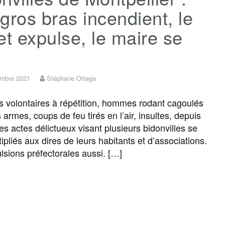
gros bras incendient, le
et expulse, le maire se
embre 2021
Stéphane Ortega
s volontaires à répétition, hommes rodant cagoulés
armes, coups de feu tirés en l’air, insultes, depuis
les actes délictueux visant plusieurs bidonvilles se
ipliés aux dires de leurs habitants et d’associations.
lsions préfectorales aussi. […]
F
T
E
M
T
P
a
w
m
e
e
a