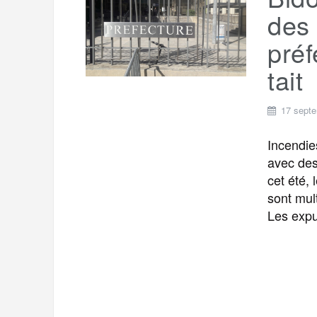
t
e
des 
r
a
a
préf
g
m
tait
e
r
17 sept
Incendie
avec des 
cet été, 
sont mult
Les expu