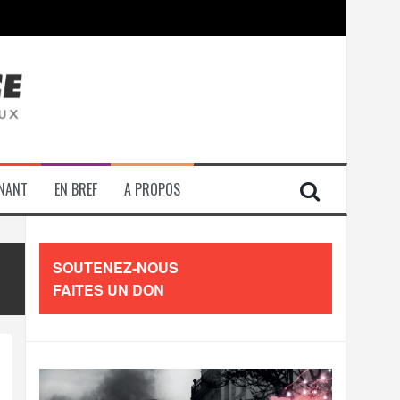
contre les travailleurs »
ENANT
EN BREF
A PROPOS
SOUTENEZ-NOUS
FAITES UN DON