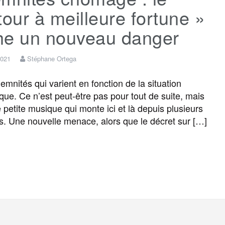
tour à meilleure fortune »
he un nouveau danger
2021
Stéphane Ortega
mnités qui varient en fonction de la situation
ue. Ce n’est peut-être pas pour tout de suite, mais
e petite musique qui monte ici et là depuis plusieurs
. Une nouvelle menace, alors que le décret sur […]
F
T
E
M
T
P
a
w
m
e
e
a
c
i
a
s
l
r