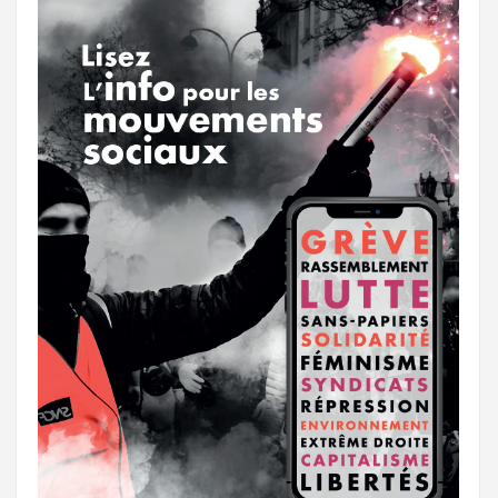
r
g
k
a
e
m
r