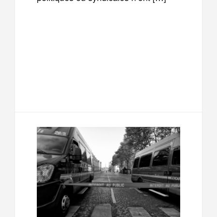
F
T
E
M
a
w
m
e
T
P
c
i
a
s
e
a
e
t
i
s
l
r
b
t
l
a
e
t
o
e
g
g
a
o
r
e
r
g