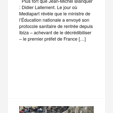
Plus fort que Jean-Michel Blanquer
: Didier Lallement. Le jour où
Mediapart révèle que le ministre de
l’Éducation nationale a envoyé son
protocole sanitaire de rentrée depuis
Ibiza – achevant de le décrédibiliser
– le premier préfet de France […]
F
T
E
M
a
w
m
e
T
P
c
i
a
s
e
a
e
t
i
s
l
r
b
t
l
a