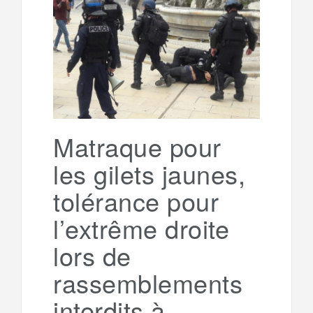
e
t
o
e
g
g
a
o
r
e
r
g
k
a
e
Matraque pour
les gilets jaunes,
m
r
tolérance pour
l’extrême droite
lors de
rassemblements
interdits à