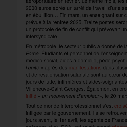
aéroportuaire en février. Le même mois, les 
2000 euros après un arrêt de travail d’une 
en ébullition… Fin mars, un enseignant sur c
prévue à la rentrée 2025. Treize postes ser
un protocole de fin de conflit qui prévoyait
intersyndicale.
En métropole, le secteur public a donné de
. Étudiants et personnel de l’enseigne
Force
médico-social, aides à domicile, pédo-psych
après des
manifestations
dans plusi
l’unité »
et de revalorisation salariale sont au cœur de
jours de lutte, infirmières et aides-soignante
Villeneuve-Saint Georges. Également en proie
initié
«
le 20 mars
un mouvement d’ampleur»,
Tout ce monde interprofessionnel s’est
crois
infligée par le gouvernement. Ils se retrouv
jours avant, le 1er avril, les agents de Franc
chômage et du RSA, ont relativement
répon