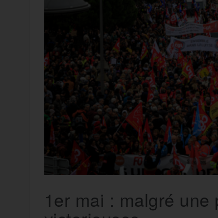
t
e
r
a
a
g
m
e
r
1er mai : malgré une 