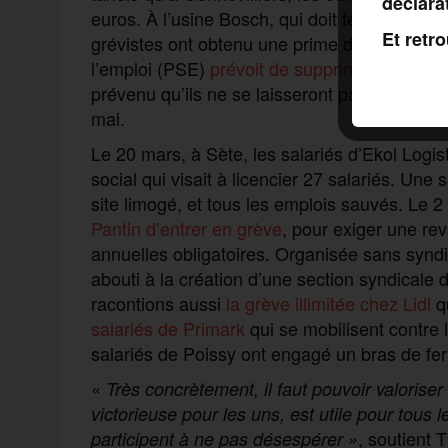
déclara
euros. À l’usine Bosch, qui doit fermer ses po
Et retr
grévistes ont obtenu une prime de fermeture
l’emploi (PSE)
prévoit de supprimer 600 emp
prévenu qu’ils ne se laisseront pas faire et 
mai.
Le 20 mars, à Sète, les salariés d’Ekol Logis
social qui visait à licencier 27 salariés. Une
site limogé, et tous les emplois sauvés. Le 2 
Pantin d’entrer en grève
, pour exiger une rev
annuelles obligatoires. Organisée sans synd
abouti à la création d’une section syndicale 
racontions aussi
la grève illimitée chez Lidl
qu
salariés de Primark
qui se mobilisent contre l
salariés de Poissy ont engagé un bras de fer
«
Très concrètement, il faut pouvoir valoriser
victorieuse pour les uns, est utile pour tous
, soutient
participent à ne pas désespérer »