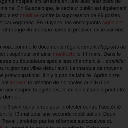
agents hospitaliers arrachaient une aide financière de
semaine. En Guadeloupe, le secteur public est également
inq s’est
mobilisé
contre la suppression de 89 postes,
ont sauvegardés. En Guyane, les enseignants
signaient
 un rattrapage du manque après la pression mise par une
 la voix, comme le documente régulièrement
Rapports de
ment supérieur ont ainsi
manifesté
le 11 mars. Dans le
iatres ou éducateurs spécialisés cherchent à
« amplifier
eurs grandes villes début avril. Le manque de moyens
s préoccupations. Il n’y a pas de fatalité. Après onze
s ont
imposé
la création de 14 postes au CHU de
 aux coupes budgétaires, le milieu culturel a peut-être
 dernier.
é
le 3 avril dans la rue pour protester contre l’austérité
eront le 13 mai pour une seconde mobilisation. Deux
e Travail, éreintés par les réformes successives du
du
à l’appel à la grève leurs syndicats. Selon nos