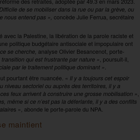
 réforme des retraites, adoptée par 49.3 en mars 2023.
ifficile de se mobiliser dans la rue ou par la grève, ou
concède Julie Ferrua, secrétaire
ne nous entend pas »,
vec la Palestine, la libération de la parole raciste et
e politique budgétaire antisociale et impopulaire ont
analyse Olivier Besancenot, porte-
ce se cherche,
, poursuit-il,
transition qui est frustrante par nature »
.
ociale par le traitement politique dominant »
eut pourtant être nuancée. «
Il y a toujours cet espoir
u niveau sectoriel ou auprès des territoires, il y a
,
ces feux arrivent à construire une grosse mobilisation »
, même si ce n’est pas la déferlante, il y a des conflits
s », abonde le porte-parole du NPA.
alaire
se maintient