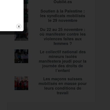
Oublié.es
Soutien à la Palestine :
les syndicats mobilisés
le 29 novembre
Du 22 au 25 novembre :
où manifester contre les
violences faites aux
femmes ?
Le collectif national des
mineurs isolés
manifestera jeudi pour la
journée des droits de
l’enfant
Les maçons suisses
mobilisés en masse pour
leurs conditions de
travail