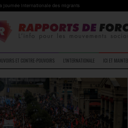
a journée internationale des migrants
 alliance inédite » avec les associations d’usagers ?
e – L’Actu des Oublié.es
ale contre « l’une des plus grandes attaques jamais menées 
: pourquoi ça peut marcher
 le médico-social
OUVOIRS ET CONTRE-POUVOIRS
L’INTERNATIONALE
ICI ET MAINT