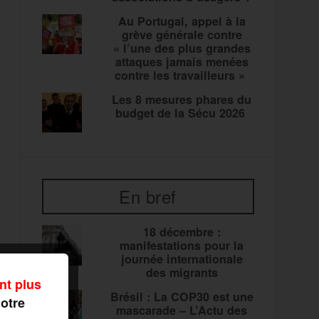
Au Portugal, appel à la
grève générale contre
« l’une des plus grandes
attaques jamais menées
contre les travailleurs »
Les 8 mesures phares du
budget de la Sécu 2026
En bref
18 décembre :
manifestations pour la
journée internationale
des migrants
nt plus
Brésil : La COP30 est une
notre
mascarade – L’Actu des