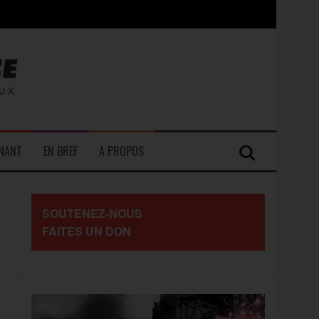
contre les travailleurs »
ENANT
EN BREF
A PROPOS
SOUTENEZ-NOUS
FAITES UN DON