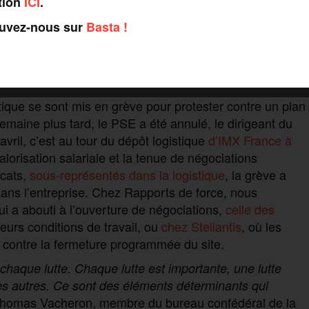
tion
ICI
.
rtes en laissant sur le carreau les 400 salariés, les
ouvez-nous sur
Basta !
. Chez Arcelor Mittal, où un plan de sauvegarde de
lois
sur les sept sites français, les syndicats ont
appellent à une large mobilisation à Dunkerque le 1er
tique se sont mis en grève pour protester contre un plan
 semaine plus tard, le PSE a été annulé, le dirigeant du
avril, c’est au tour du dépôt logistique
d’IMX France à
alorisation salariale et la tenue de négociations
icats,
sous-représentés dans la logistique
, la grève a
dans l’entreprise. Chez Rapports de force, nous
i a abouti à l’ouverture de négociations,
celle des
eurs conditions de travail, ou
chez Stellantis
, où les
 contre la fermeture programmée du site.
 chaque lutte. Chaque lutte est importante, une lutte
 les autres. Ce sont des éléments déterminants qui
 Thomas Vacheron, membre du bureau confédéral de la