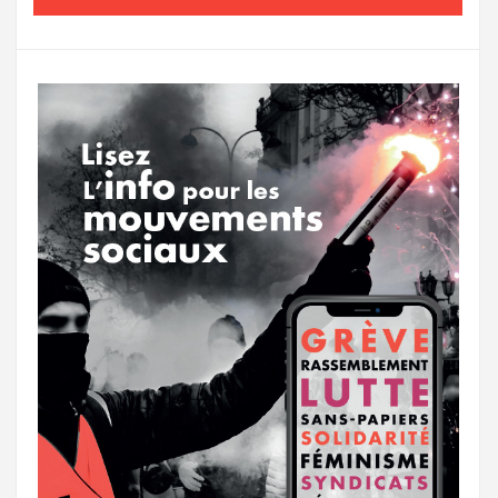
o
e
g
g
a
o
r
e
r
g
k
a
e
m
r