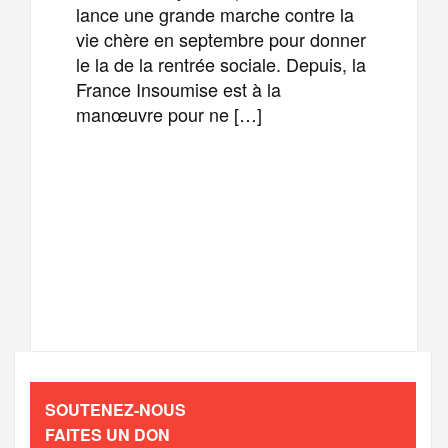
lance une grande marche contre la
vie chère en septembre pour donner
le la de la rentrée sociale. Depuis, la
France Insoumise est à la
manœuvre pour ne […]
F
T
E
M
a
w
m
e
T
P
c
i
a
s
e
a
e
t
i
s
l
r
b
t
l
a
SOUTENEZ-NOUS
e
t
FAITES UN DON