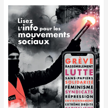
o
r
e
r
g
k
a
e
m
r