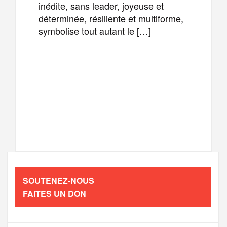
inédite, sans leader, joyeuse et
déterminée, résiliente et multiforme,
symbolise tout autant le […]
F
T
E
M
a
w
m
e
T
P
c
i
a
s
e
a
e
t
i
s
l
r
b
t
l
a
SOUTENEZ-NOUS
e
t
FAITES UN DON
o
e
g
g
a