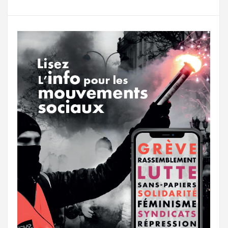
g
a
o
r
e
r
g
k
a
e
m
r