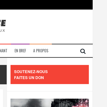
contre les travailleurs »
ENANT
EN BREF
A PROPOS
SOUTENEZ-NOUS
FAITES UN DON