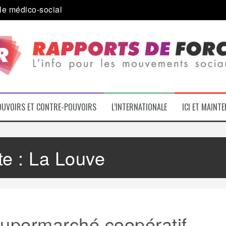
a journée internationale des migrants
 alliance inédite » avec les associations d’usagers ?
e – L’Actu des Oublié.es
ale contre « l’une des plus grandes attaques jamais menées 
: pourquoi ça peut marcher
OUVOIRS ET CONTRE-POUVOIRS
L’INTERNATIONALE
ICI ET MAINT
te :
La Louve
supermarché coopératif