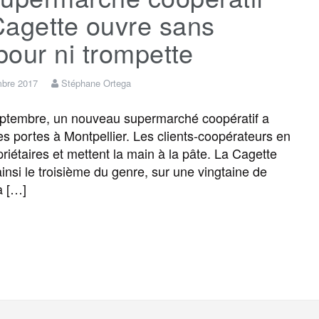
Cagette ouvre sans
our ni trompette
mbre 2017
Stéphane Ortega
ptembre, un nouveau supermarché coopératif a
es portes à Montpellier. Les clients-coopérateurs en
priétaires et mettent la main à la pâte. La Cagette
ainsi le troisième du genre, sur une vingtaine de
à […]
F
T
E
M
T
P
a
w
m
e
e
a
c
i
a
s
l
r