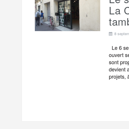
t
e
La 
r
a
a
tamb
g
m
e
8 septe
r
Le 6 se
ouvert s
sont pro
devient 
projets, 