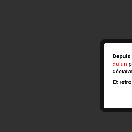
Depuis 
qu’un
po
déclara
Et retr