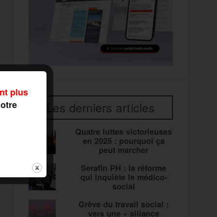
nt plus
notre
Les derniers articles
Quatre luttes victorieuses
en 2025 : pourquoi ça
peut marcher
Serafin PH : la réforme
qui inquiète le médico-
social
Grève du travail social :
vers une « alliance