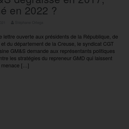
mé en 2022 ?
2021
Stéphane Ortega
 lettre ouverte aux présidents de la République, de
n et du département de la Creuse, le syndicat CGT
usine GM&S demande aux représentants politiques
ontre les stratégies du repreneur GMD qui laissent
a menace […]
F
T
E
M
T
P
a
w
m
e
e
a
c
i
a
s
l
r