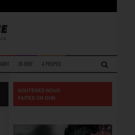
contre les travailleurs »
ENANT
EN BREF
A PROPOS
SOUTENEZ-NOUS
FAITES UN DON