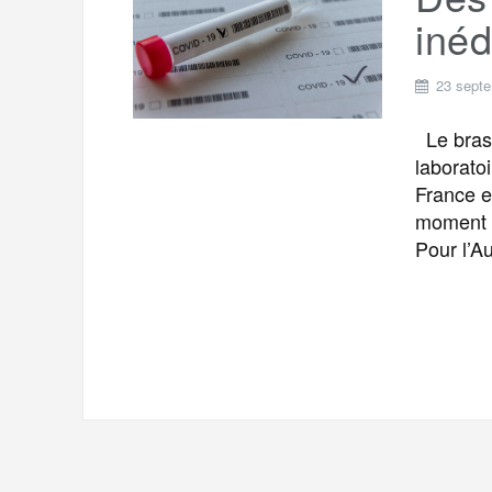
t
e
iné
r
a
a
g
23 sept
m
e
Le bras 
r
laborato
France e
moment o
Pour l’A