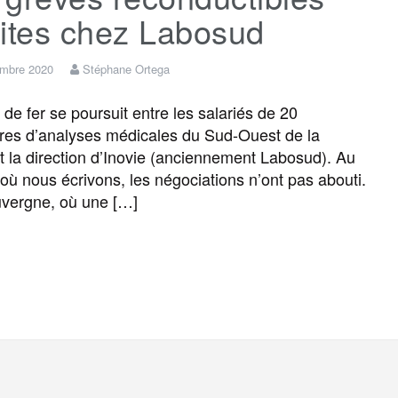
dites chez Labosud
embre 2020
Stéphane Ortega
de fer se poursuit entre les salariés de 20
ires d’analyses médicales du Sud-Ouest de la
t la direction d’Inovie (anciennement Labosud). Au
ù nous écrivons, les négociations n’ont pas abouti.
uvergne, où une […]
F
T
E
M
T
P
a
w
m
e
e
a
c
i
a
s
l
r