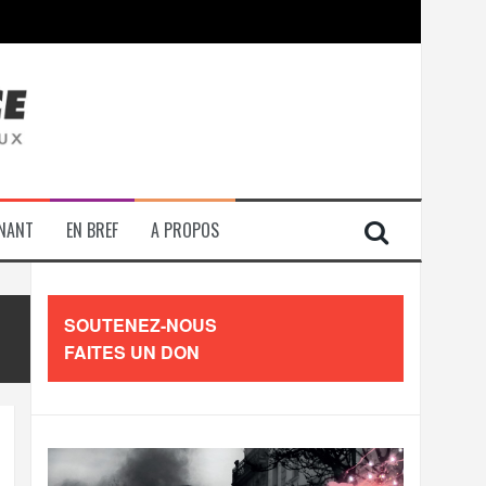
contre les travailleurs »
ENANT
EN BREF
A PROPOS
SOUTENEZ-NOUS
FAITES UN DON