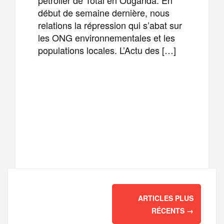
début de semaine dernière, nous
relations la répression qui s’abat sur
les ONG environnementales et les
populations locales. L’Actu des […]
F
T
E
M
a
w
m
e
T
P
c
i
a
s
e
a
e
t
i
s
l
r
Navigation
b
t
l
a
ARTICLES PLUS
des
e
t
RÉCENTS
→
o
e
g