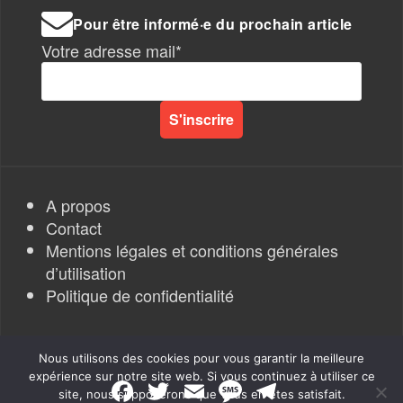
Pour être informé·e du prochain article
Votre adresse mail*
A propos
Contact
Mentions légales et conditions générales
d’utilisation
Politique de confidentialité
Nous utilisons des cookies pour vous garantir la meilleure
expérience sur notre site web. Si vous continuez à utiliser ce
F
T
E
M
T
site, nous supposerons que vous en êtes satisfait.
a
w
m
e
e