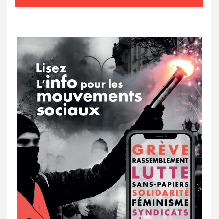
o
e
g
g
a
o
r
e
r
g
k
a
e
m
r