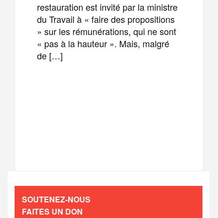
restauration est invité par la ministre
du Travail à « faire des propositions
» sur les rémunérations, qui ne sont
« pas à la hauteur ». Mais, malgré
de […]
F
T
E
M
a
w
m
e
T
P
c
i
a
s
e
a
e
t
i
s
l
r
b
t
l
a
SOUTENEZ-NOUS
e
t
FAITES UN DON