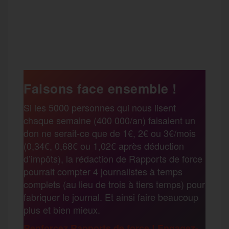
a
w
m
e
e
P
c
i
a
s
l
a
e
t
i
s
e
Faisons face ensemble !
r
Si les 5000 personnes qui nous lisent
b
t
l
a
g
chaque semaine (400 000/an) faisaient un
t
don ne serait-ce que de 1€, 2€ ou 3€/mois
o
e
g
r
(0,34€, 0,68€ ou 1,02€ après déduction
a
d’impôts), la rédaction de Rapports de force
pourrait compter 4 journalistes à temps
o
r
e
a
complets (au lieu de trois à tiers temps) pour
g
fabriquer le journal. Et ainsi faire beaucoup
k
m
plus et bien mieux.
e
Renforcez Rapports de force ! Engagez-