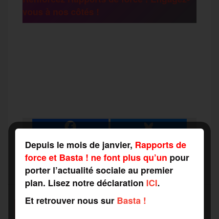
vous à nos côtés !
r
F
T
E
M
T
a
w
m
e
e
P
c
i
a
s
l
a
e
t
i
s
e
r
Depuis le mois de janvier,
Rapports de
force et Basta ! ne font plus qu’un
pour
b
t
l
a
g
porter l’actualité sociale au premier
t
plan. Lisez notre déclaration
ICI
.
o
e
g
r
a
Et retrouver nous sur
Basta !
SOUTENEZ-NOUS
o
r
e
a