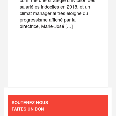
salarié·es indociles en 2018, et un
climat managérial très éloigné du
progressisme affiché par la
directrice, Marie-José […]
F
T
E
M
a
w
m
e
T
P
c
i
a
s
e
a
e
t
i
s
l
r
b
t
l
a
SOUTENEZ-NOUS
e
t
FAITES UN DON
o
e
g