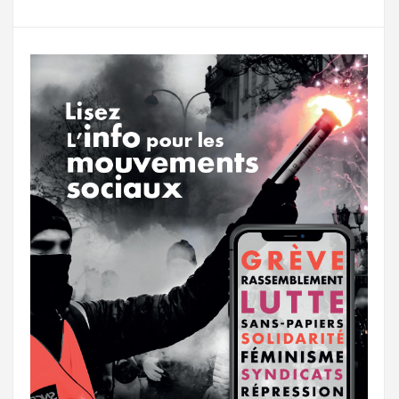
g
a
o
r
e
r
g
k
a
e
m
r