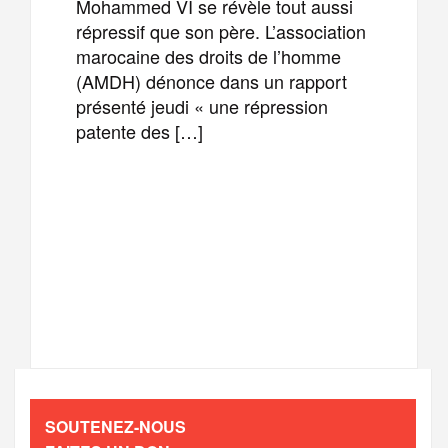
Mohammed VI se révèle tout aussi
répressif que son père. L’association
marocaine des droits de l’homme
(AMDH) dénonce dans un rapport
présenté jeudi « une répression
patente des […]
F
T
E
M
a
w
m
e
T
P
c
i
a
s
e
a
e
t
i
s
l
r
b
t
l
a
SOUTENEZ-NOUS
e
t