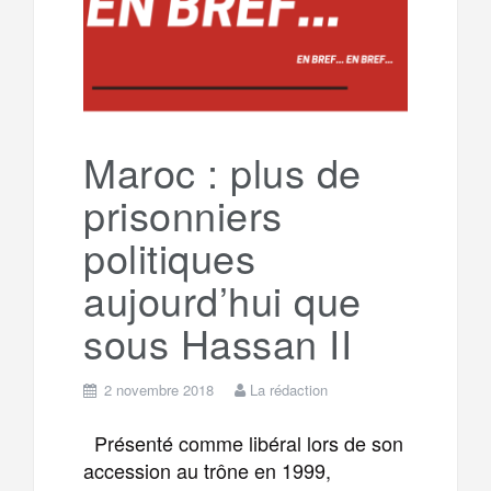
g
a
o
r
e
r
g
k
a
e
Maroc : plus de
prisonniers
m
r
politiques
aujourd’hui que
sous Hassan II
2 novembre 2018
La rédaction
Présenté comme libéral lors de son
accession au trône en 1999,