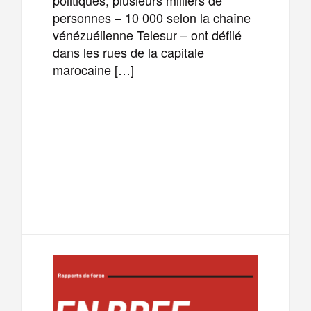
personnes – 10 000 selon la chaîne
vénézuélienne Telesur – ont défilé
dans les rues de la capitale
marocaine […]
F
T
E
M
a
w
m
e
T
P
c
i
a
s
e
a
e
t
i
s
l
r
b
t
l
a
e
t
o
e
g