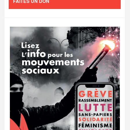
FAITES UN DON
o
e
g
g
a
o
r
e
r
g
k
a
e
m
r