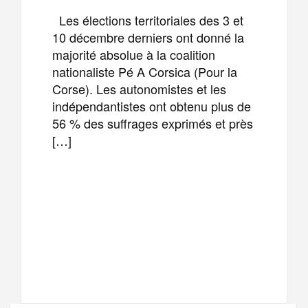
Les élections territoriales des 3 et
10 décembre derniers ont donné la
majorité absolue à la coalition
nationaliste Pé A Corsica (Pour la
Corse). Les autonomistes et les
indépendantistes ont obtenu plus de
56 % des suffrages exprimés et près
[…]
F
T
E
M
a
w
m
e
T
P
c
i
a
s
e
a
e
t
i
s