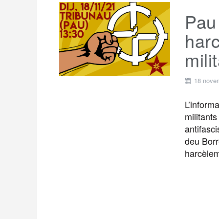
Pau 
har
mili
18 nove
L’inform
militants
antifasci
deu Borr
harcèlem