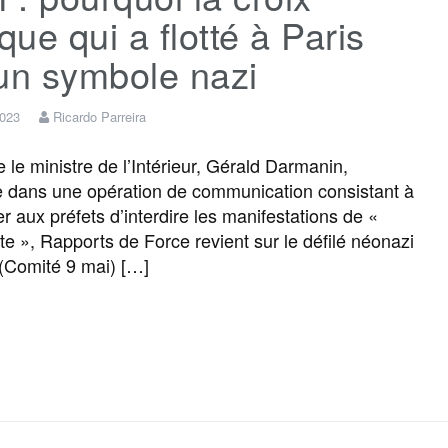
ique qui a flotté à Paris
un symbole nazi
2023
Ricardo Parreira
 le ministre de l’Intérieur, Gérald Darmanin,
 dans une opération de communication consistant à
 aux préfets d’interdire les manifestations de «
ite », Rapports de Force revient sur le défilé néonazi
(Comité 9 mai) […]
F
T
E
M
T
P
a
w
m
e
e
a
c
i
a
s
l
r