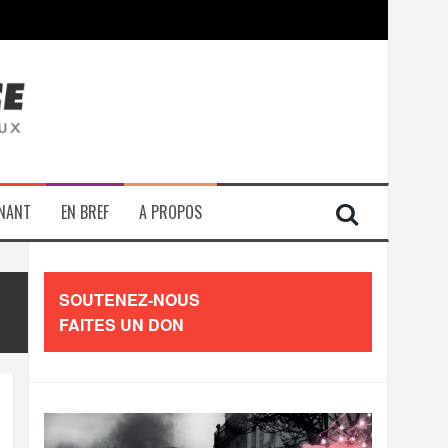
contre les travailleurs »
ENANT
EN BREF
A PROPOS
SOUTENEZ-NOUS
FAITES UN DON