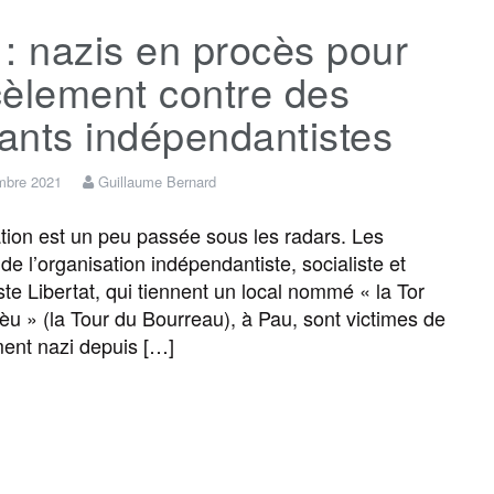
: nazis en procès pour
e
t
i
s
e
t
cèlement contre des
b
t
l
a
g
a
tants indépendantistes
o
e
g
r
g
mbre 2021
Guillaume Bernard
ation est un peu passée sous les radars. Les
o
r
e
a
e
 de l’organisation indépendantiste, socialiste et
ste Libertat, qui tiennent un local nommé « la Tor
k
m
r
èu » (la Tour du Bourreau), à Pau, sont victimes de
ent nazi depuis […]
F
T
E
M
T
P
a
w
m
e
e
a