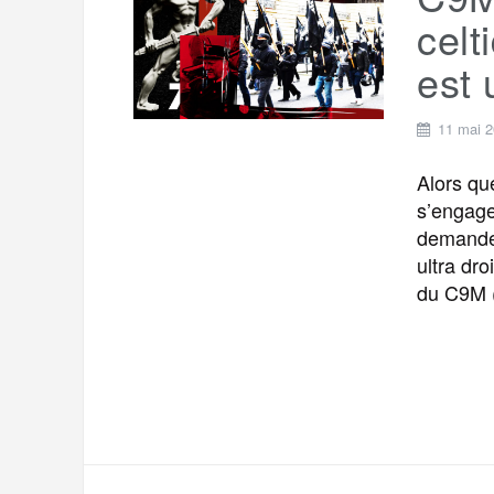
t
e
celt
r
a
a
est 
g
m
e
11 mai 
r
Alors que
s’engage
demander
ultra dro
du C9M 