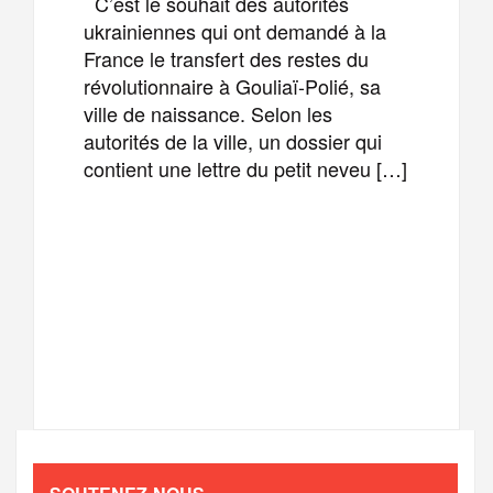
C’est le souhait des autorités
ukrainiennes qui ont demandé à la
France le transfert des restes du
révolutionnaire à Gouliaï-Polié, sa
ville de naissance. Selon les
autorités de la ville, un dossier qui
contient une lettre du petit neveu […]
F
T
E
M
a
w
m
e
T
P
c
i
a
s
e
a
e
t
i
s
l
r
b
t
l
a