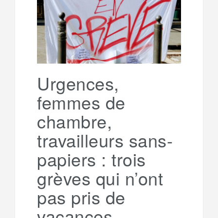
o
e
g
g
a
o
r
e
r
g
k
a
e
Urgences,
femmes de
m
r
chambre,
travailleurs sans-
papiers : trois
grèves qui n’ont
pas pris de
vacances