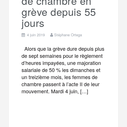
de chambre en
grève depuis 55
jours
4 juin 2019
Stéphane Ortega
Alors que la grève dure depuis plus
de sept semaines pour le règlement
d’heures impayées, une majoration
salariale de 50 % les dimanches et
un treizième mois, les femmes de
chambre passent à l’acte II de leur
mouvement. Mardi 4 juin, […]
F
T
E
M
a
w
m
e