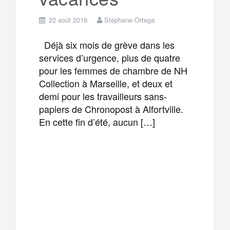
22 août 2019
Stéphane Ortega
Déjà six mois de grève dans les
services d’urgence, plus de quatre
pour les femmes de chambre de NH
Collection à Marseille, et deux et
demi pour les travailleurs sans-
papiers de Chronopost à Alfortville.
En cette fin d’été, aucun […]
F
T
E
M
a
w
m
e
T
P
c
i
a
s
e
a