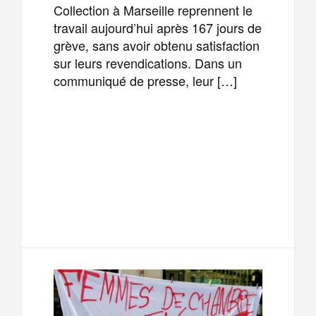
Collection à Marseille reprennent le
travail aujourd’hui après 167 jours de
grève, sans avoir obtenu satisfaction
sur leurs revendications. Dans un
communiqué de presse, leur […]
F
T
E
M
a
w
m
e
T
P
c
i
a
s
e
a
e
t
i
s
l
r
b
t
l
a
e
t