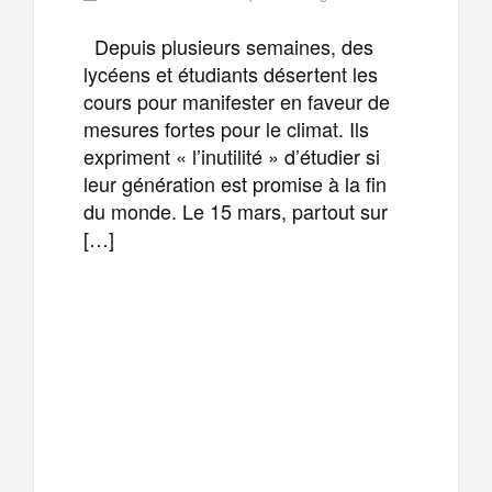
Depuis plusieurs semaines, des
lycéens et étudiants désertent les
cours pour manifester en faveur de
mesures fortes pour le climat. Ils
expriment « l’inutilité » d’étudier si
leur génération est promise à la fin
du monde. Le 15 mars, partout sur
[…]
F
T
E
M
a
w
m
e
T
P
c
i
a
s
e
a