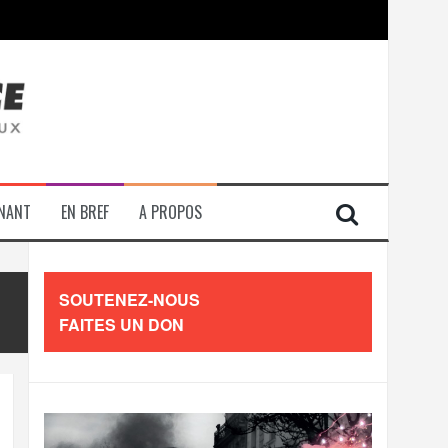
contre les travailleurs »
ENANT
EN BREF
A PROPOS
SOUTENEZ-NOUS
FAITES UN DON