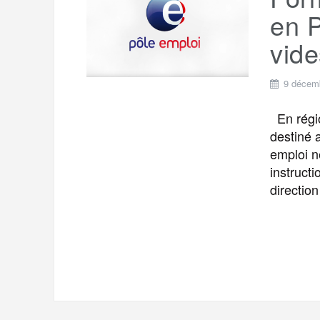
t
e
en P
r
a
a
vide
g
m
e
9 décem
r
En régio
destiné 
emploi n
instructi
directio