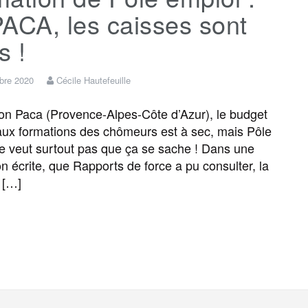
ACA, les caisses sont
s !
bre 2020
Cécile Hautefeuille
n Paca (Provence-Alpes-Côte d’Azur), le budget
aux formations des chômeurs est à sec, mais Pôle
e veut surtout pas que ça se sache ! Dans une
on écrite, que Rapports de force a pu consulter, la
n […]
F
T
E
M
T
P
a
w
m
e
e
a
c
i
a
s
l
r