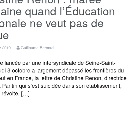
aine quand l’Éducation
onale ne veut pas de
ue
e 2019
Guillaume Bernard
 lancée par une intersyndicale de Seine-Saint-
udi 3 octobre a largement dépassé les frontières du
ut en France, la lettre de Christine Renon, directrice
à Pantin qui s’est suicidée dans son établissement,
 révolte. […]
F
T
E
M
T
P
a
w
m
e
e
a