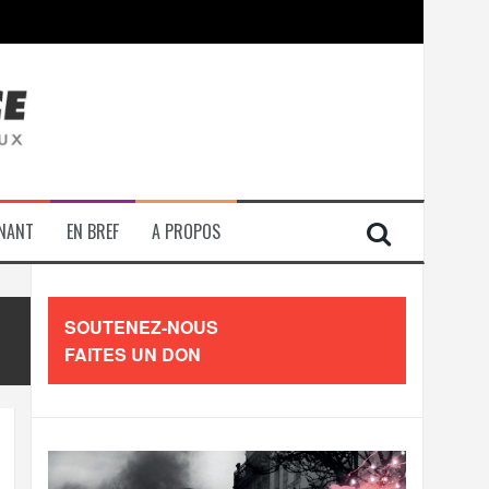
contre les travailleurs »
ENANT
EN BREF
A PROPOS
SOUTENEZ-NOUS
FAITES UN DON