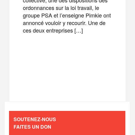
ordonnances sur la loi travail, le
groupe PSA et l’enseigne Pimkie ont
annoncé vouloir y recourir. Une de
ces deux entreprises […]
F
T
E
M
a
w
m
e
T
P
c
i
a
s
e
a
e
t
i
s
l
r
b
t
l
a
SOUTENEZ-NOUS
e
t
FAITES UN DON
o
e
g