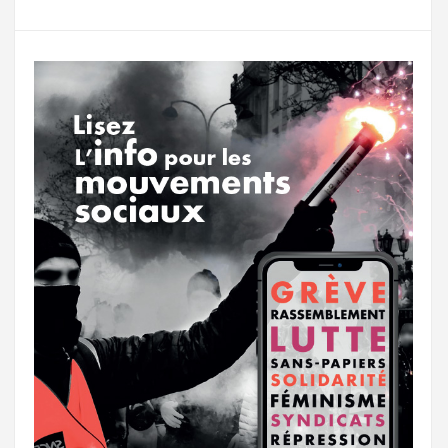
g
a
o
r
e
r
g
k
a
e
m
r