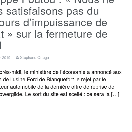
 satisfaisons pas du
ours d’impuissance de
at » sur la fermeture de
d
er 2019
Stéphane Ortega
rès-midi, le ministère de l’économie a annoncé aux
 de l’usine Ford de Blanquefort le rejet par le
teur automobile de la dernière offre de reprise de
werglide. Le sort du site est scellé : ce sera la […]
F
T
E
M
T
P
a
w
m
e
e
a