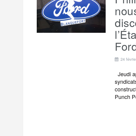
t
e
nous
r
a
a
disc
g
m
l’Ét
e
r
For
24 févri
Jeudi ap
syndicats
construc
Punch Po