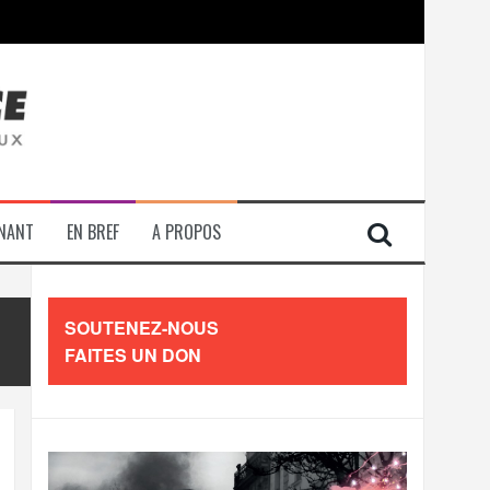
contre les travailleurs »
ENANT
EN BREF
A PROPOS
SOUTENEZ-NOUS
FAITES UN DON