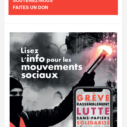
SOUTENEZ-NOUS
e
t
FAITES UN DON
o
e
g
g
a
o
r
e
r
g
k
a
e
m
r