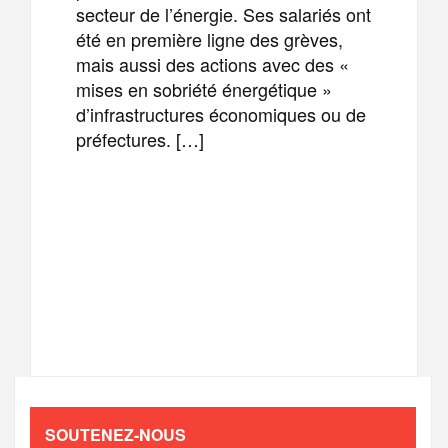
secteur de l’énergie. Ses salariés ont
été en première ligne des grèves,
mais aussi des actions avec des «
mises en sobriété énergétique »
d’infrastructures économiques ou de
préfectures. […]
F
T
E
M
a
w
m
e
T
P
c
i
a
s
e
a
e
t
i
s
l
r
b
t
l
a
SOUTENEZ-NOUS