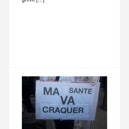
F
T
E
M
a
w
m
e
T
P
c
i
a
s
e
a
e
t
i
s
l
r
b
t
l
a
e
t
o
e
g
g
a
o
r
e
r
g