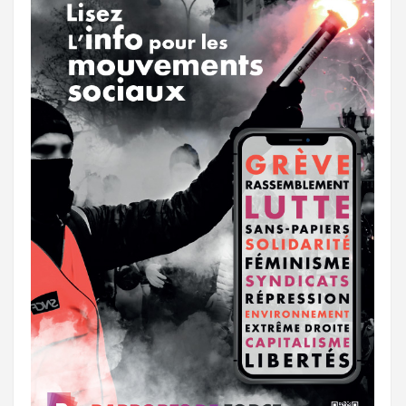
k
a
e
m
r