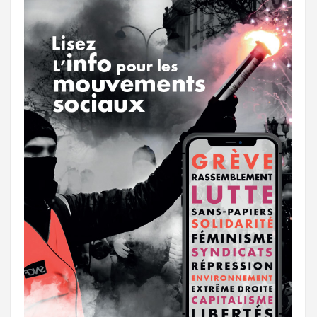
r
g
k
a
e
m
r