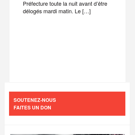
Préfecture toute la nuit avant d’être
délogés mardi matin. Le […]
F
T
E
M
a
w
m
e
T
P
c
i
a
s
e
a
e
t
i
s
l
r
b
t
l
a
SOUTENEZ-NOUS
e
t
FAITES UN DON
o
e
g
g
a
o
r
e