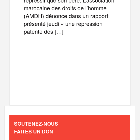
marocaine des droits de l’homme
(AMDH) dénonce dans un rapport
présenté jeudi « une répression
patente des […]
F
T
E
M
a
w
m
e
T
P
c
i
a
s
e
a
e
t
i
s
l
r
b
t
l
a
SOUTENEZ-NOUS
e
t
FAITES UN DON
o
e
g