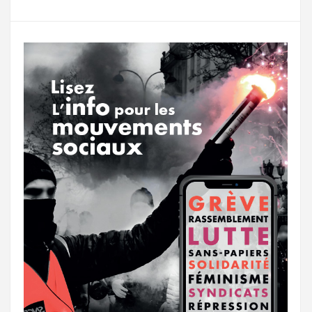
g
a
o
r
e
r
g
k
a
e
m
r