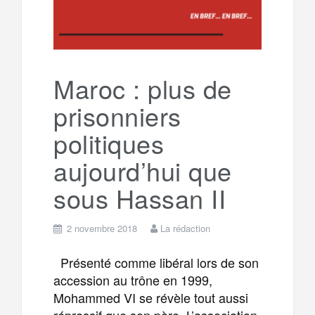
Maroc : plus de
prisonniers
politiques
aujourd’hui que
sous Hassan II
2 novembre 2018
La rédaction
Présenté comme libéral lors de son
accession au trône en 1999,
Mohammed VI se révèle tout aussi
répressif que son père. L’association