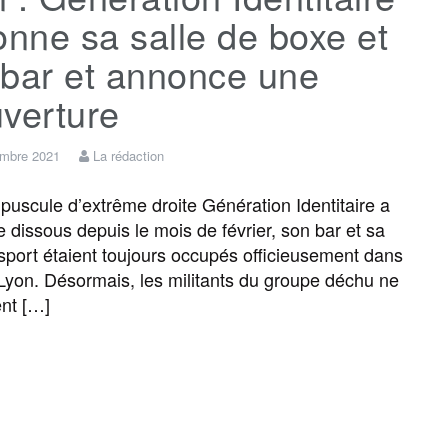
onne sa salle de boxe et
 bar et annonce une
verture
embre 2021
La rédaction
uscule d’extrême droite Génération Identitaire a
e dissous depuis le mois de février, son bar et sa
 sport étaient toujours occupés officieusement dans
 Lyon. Désormais, les militants du groupe déchu ne
nt […]
F
T
E
M
T
P
a
w
m
e
e
a