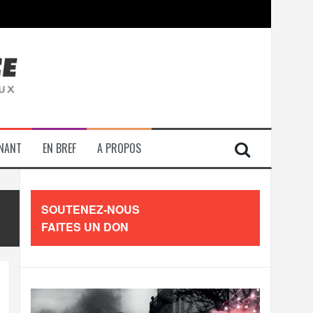
contre les travailleurs »
ENANT
EN BREF
A PROPOS
SOUTENEZ-NOUS
FAITES UN DON