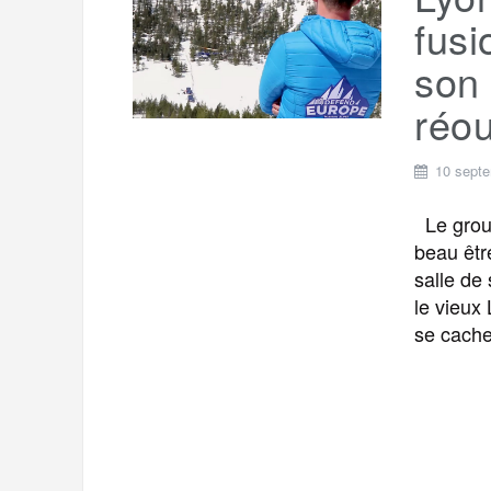
t
e
fusi
r
a
a
son
g
m
réou
e
r
10 sept
Le group
beau êtr
salle de
le vieux
se cache