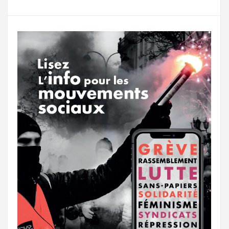
g
a
o
r
e
r
g
k
a
e
m
r