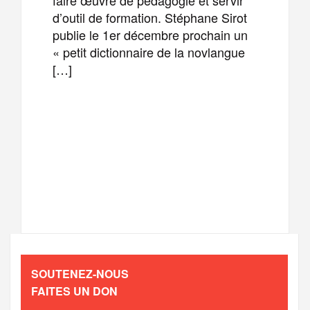
d’outil de formation. Stéphane Sirot
publie le 1er décembre prochain un
« petit dictionnaire de la novlangue
[…]
F
T
E
M
a
w
m
e
T
P
c
i
a
s
e
a
e
t
i
s
l
r
b
t
l
a
SOUTENEZ-NOUS
e
t
FAITES UN DON
o
e
g