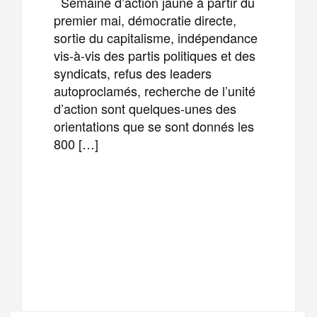
Semaine d’action jaune à partir du
premier mai, démocratie directe,
sortie du capitalisme, indépendance
vis-à-vis des partis politiques et des
syndicats, refus des leaders
autoproclamés, recherche de l’unité
d’action sont quelques-unes des
orientations que se sont donnés les
800 […]
F
T
E
M
a
w
m
e
T
P
c
i
a
s
e
a
e
t
i
s