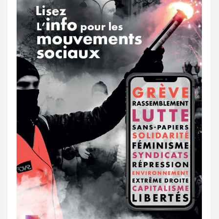
k
a
e
m
r