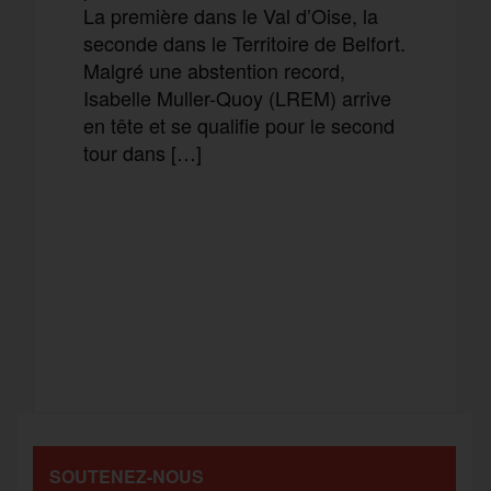
La première dans le Val d’Oise, la
seconde dans le Territoire de Belfort.
Malgré une abstention record,
Isabelle Muller-Quoy (LREM) arrive
en tête et se qualifie pour le second
tour dans […]
F
T
E
M
a
w
m
e
T
P
c
i
a
s
e
a
e
t
i
s
l
r
b
t
l
a
SOUTENEZ-NOUS