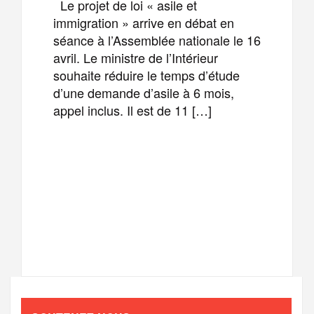
Le projet de loi « asile et
immigration » arrive en débat en
séance à l’Assemblée nationale le 16
avril. Le ministre de l’Intérieur
souhaite réduire le temps d’étude
d’une demande d’asile à 6 mois,
appel inclus. Il est de 11 […]
F
T
E
M
a
w
m
e
T
P
c
i
a
s
e
a
e
t
i
s
l
r
b
t
l
a