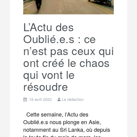
L’Actu des
Oublié.e.s : ce
n’est pas ceux qui
ont créé le chaos
qui vont le
résoudre
19 avril 2022
La rédaction
Cette semaine, l’Actu des
Oublié.e.s nous plonge en Asie,
notamment au Sri Lanka, où depuis
la toute fin du mois de mars, les