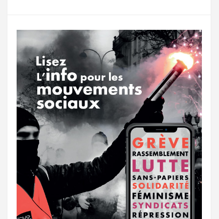
g
a
o
r
e
r
g
k
a
e
m
r