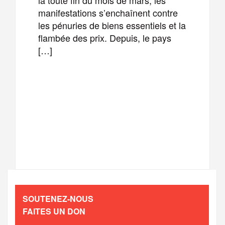
manifestations s’enchaînent contre
les pénuries de biens essentiels et la
flambée des prix. Depuis, le pays
[…]
F
T
E
M
a
w
m
e
T
P
c
i
a
s
e
a
e
t
i
s
l
r
b
t
l
a
SOUTENEZ-NOUS
e
t
FAITES UN DON
o
e
g