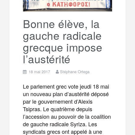
o
r
e
r
g
Bonne élève, la
k
gauche radicale
a
e
grecque impose
m
r
l’austérité
18 mai 2017
Stéphane Ortega
Le parlement grec vote jeudi 18 mai
un nouveau plan d’austérité déposé
par le gouvernement d’Alexis
Tsipras. Le quatrième depuis
l’accession au pouvoir de la coalition
de gauche radicale Syriza. Les
syndicats grecs ont appelé à une