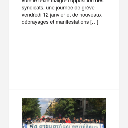
syndicats, une journée de grève
vendredi 12 janvier et de nouveaux
débrayages et manifestations […]
F
T
E
M
a
w
m
e
T
P
c
i
a
s
e
a
e
t
i
s
l
r
b
t
l
a
e
t
o
e
g
g
a