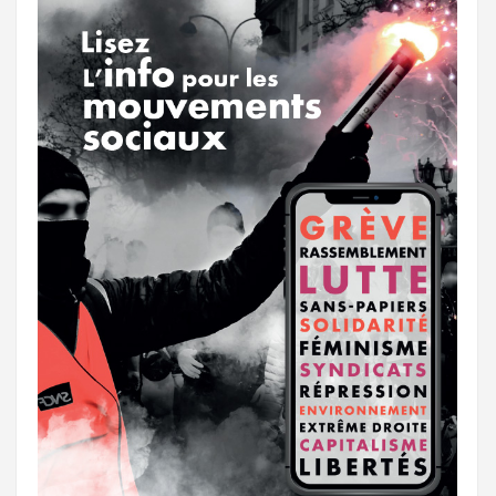
k
a
e
m
r