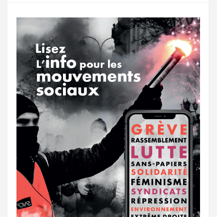
o
r
e
r
g
k
a
e
m
r