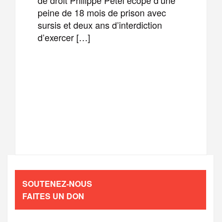
peine de 18 mois de prison avec
sursis et deux ans d’interdiction
d’exercer […]
F
T
E
M
a
w
m
e
T
P
c
i
a
s
e
a
e
t
i
s
l
r
b
t
l
a
SOUTENEZ-NOUS
e
t
FAITES UN DON
o
e
g
g
a