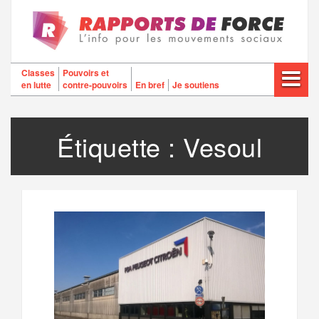
Aller
au
contenu
Classes
Pouvoirs et
en lutte
contre-pouvoirs
En bref
Je soutiens
Étiquette :
Vesoul