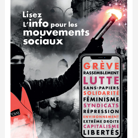
r
g
k
a
e
m
r