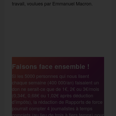
travail, voulues par Emmanuel Macron.
F
T
E
M
T
a
w
m
e
e
P
c
i
a
s
l
a
e
t
i
s
e
Faisons face ensemble !
r
Si les 5000 personnes qui nous lisent
b
t
l
a
g
chaque semaine (400 000/an) faisaient un
t
don ne serait-ce que de 1€, 2€ ou 3€/mois
o
e
g
r
(0,34€, 0,68€ ou 1,02€ après déduction
a
d’impôts), la rédaction de Rapports de force
pourrait compter 4 journalistes à temps
o
r
e
a
complets (au lieu de trois à tiers temps) pour
g