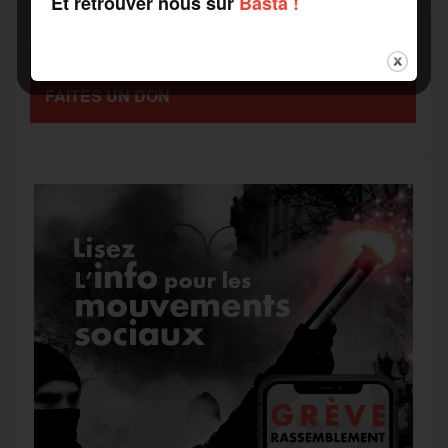
Et retrouver nous sur
Basta !
o
e
g
r
a
SOUTENEZ-NOUS
o
r
e
a
FAITES UN DON
g
k
m
e
r