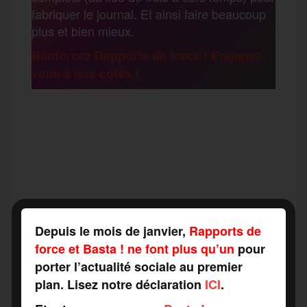
fabriquer le journal. Et ainsi faire beaucoup
k
m
plus et bien mieux.
e
Renforcez Rapports de force ! Engagez-
vous à nos côtés !
r
F
T
E
M
T
a
w
m
e
e
P
c
i
a
s
l
a
Depuis le mois de janvier,
Rapports de
e
t
i
s
e
force et Basta ! ne font plus qu’un
pour
r
porter l’actualité sociale au premier
b
t
l
a
g
plan. Lisez notre déclaration
ICI
.
t