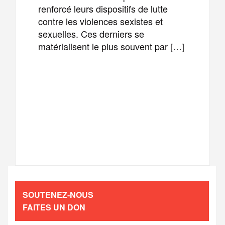
renforcé leurs dispositifs de lutte
contre les violences sexistes et
sexuelles. Ces derniers se
matérialisent le plus souvent par […]
F
T
E
M
a
w
m
e
T
P
c
i
a
s
e
a
e
t
i
s
l
r
b
t
l
a
SOUTENEZ-NOUS
e
t
FAITES UN DON
o
e
g