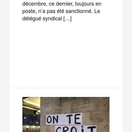
décembre, ce dernier, toujours en
poste, n’a pas été sanctionné. Le
délégué syndical […]
F
T
E
M
a
w
m
e
T
P
c
i
a
s
e
a
e
t
i
s
l
r
b
t
l
a
e
t
o
e
g
g
a