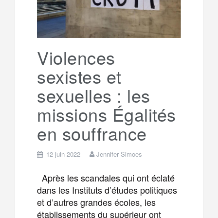
o
r
e
r
g
k
a
e
Violences
sexistes et
m
r
sexuelles : les
missions Égalités
en souffrance
12 juin 2022
Jennifer Simoes
Après les scandales qui ont éclaté
dans les Instituts d’études politiques
et d’autres grandes écoles, les
établissements du supérieur ont