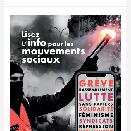
g
a
o
r
e
r
g
k
a
e
m
r